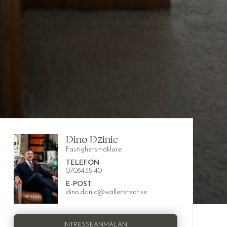
Dino Dzinic
Fastighetsmäklare
TELEFON
0708438140
E-POST
dino.dzinic@wallenstedt.se
INTRESSEANMÄLAN