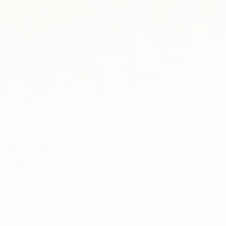
LADUGÅRDSÄNGEN, ÖREBRO
Termikgatan 49C-NÄRA
UNIVERSITETET