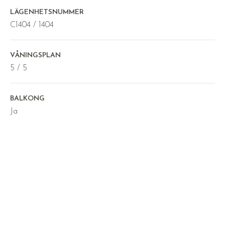
LÄGENHETSNUMMER
C1404 / 1404
VÅNINGSPLAN
5 / 5
BALKONG
Ja
KOMMUN
Örebro
Byggnad
Interiör