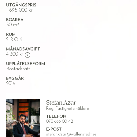
UTGÅNGSPRIS
1 695 000 kr
BOAREA
50 m²
RUM
2 R.O.K.
MÅNADSAVGIFT
4 300 kr
UPPLÅTELSEFORM
Bostadsrätt
BYGGÅR
2019
Stefan Azar
Reg. Fastighetsmäklare
TELEFON
070-666 00 42
E-POST
stefan.azar@wallenstedt.se