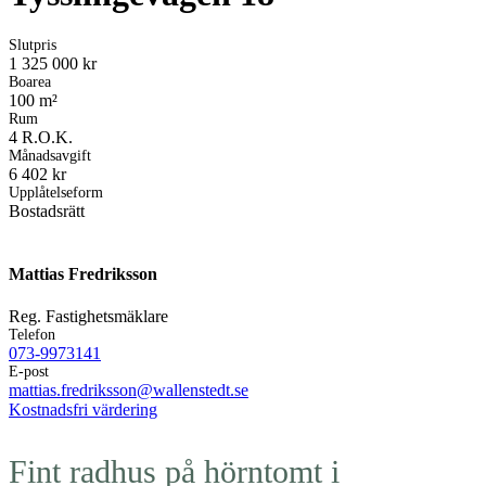
Slutpris
1 325 000 kr
Boarea
100 m²
Rum
4 R.O.K.
Månadsavgift
6 402 kr
Upplåtelseform
Bostadsrätt
Mattias Fredriksson
Reg. Fastighetsmäklare
Telefon
073-9973141
E-post
mattias.fredriksson@wallenstedt.se
Kostnadsfri värdering
Fint radhus på hörntomt i