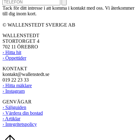
Tack för ditt intresse i att komma i kontakt med oss. Vi återkommer
till dig inom kort.
© WALLENSTEDT SVERIGE AB
WALLENSTEDT
STORTORGET 4
702 11 ÖREBRO
› Hitta hit
› Öppettider
KONTAKT
kontakt@wallenstedt.se
019 22 23 33
› Hitta mäklare
› Instagram
GENVÄGAR
› Säljguiden
› Värdera din bostad
› Artiklar
› Integritetspolicy