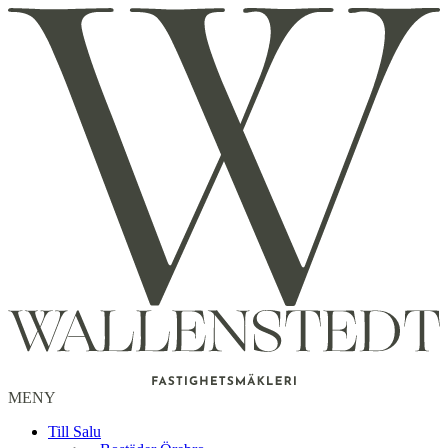
MENY
Till Salu