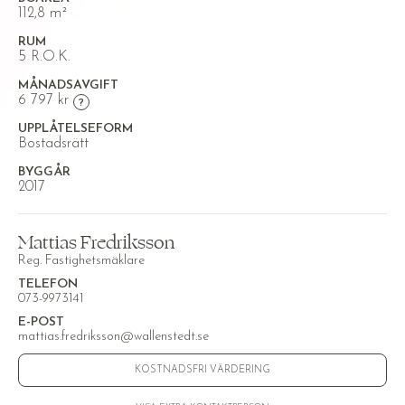
112,8 m²
RUM
5 R.O.K.
MÅNADSAVGIFT
6 797 kr
UPPLÅTELSEFORM
Bostadsrätt
BYGGÅR
2017
Mattias Fredriksson
Reg. Fastighetsmäklare
TELEFON
073-9973141
E-POST
mattias.fredriksson@wallenstedt.se
KOSTNADSFRI VÄRDERING