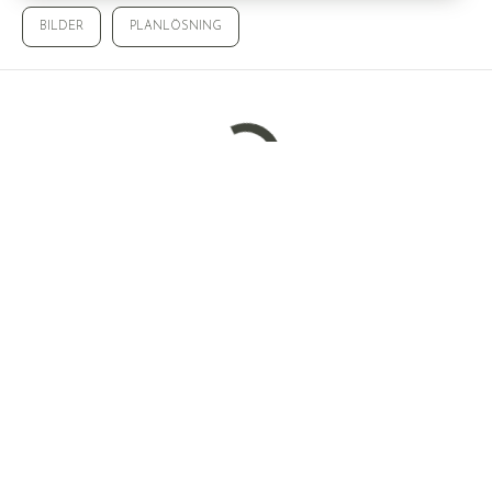
BILDER
PLANLÖSNING
Laddar bilder...
© WALLENSTEDT SVERIGE AB
WALLENSTEDT
STORTORGET 4