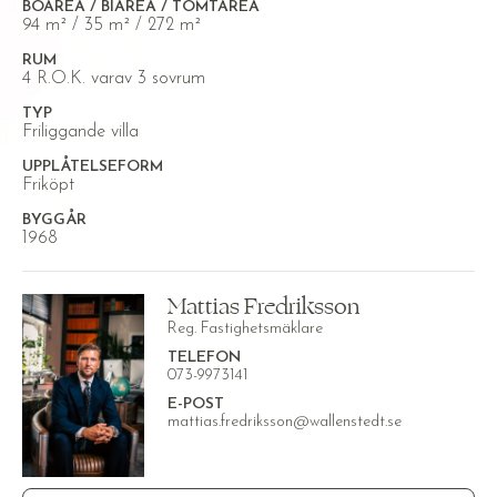
BOAREA / BIAREA / TOMTAREA
94 m² / 35 m² / 272 m²
RUM
4 R.O.K. varav 3 sovrum
TYP
Friliggande villa
UPPLÅTELSEFORM
Friköpt
BYGGÅR
1968
Mattias Fredriksson
Reg. Fastighetsmäklare
TELEFON
073-9973141
E-POST
mattias.fredriksson@wallenstedt.se