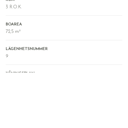
3 R.O.K.
BOAREA
72,5 m²
LÄGENHETSNUMMER
9
VÅNINGSPLAN
1 / 3
AREAUPPGIFT ENLIGT
Utdrag lägenhetsregister
BALKONG