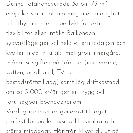
Denna totalrenoverade 3a om 73 m²
erbjuder smart planlösning med möjlighet
till uthyrningsdel — perfekt för extra
flexibilitet eller intäkt. Balkongen i
sydvästläge ger sol hela eftermiddagen och
kvällen med fri utsikt mot grön innergård.
Månadsavgiften på 5765 kr (inkl. värme,
vatten, bredband, TV och
bostadsrättstillägg) samt låg driftkostnad
om ca 5 000 kr/år ger en trygg och
förutsägbar boendeekonomi.
Vardagsrummet är generöst tilltaget,
perfekt för både mysiga filmkvällar och
större middagar. Härifrån kliver du ut på