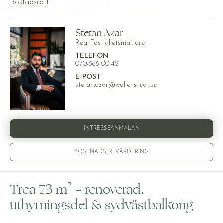
Bostadsrätt
Stefan Azar
Reg. Fastighetsmäklare
TELEFON
070-666 00 42
E-POST
stefan.azar@wallenstedt.se
INTRESSEANMÄLAN
KOSTNADSFRI VÄRDERING
Trea 73 m² – renoverad,
uthyrningsdel & sydvästbalkong