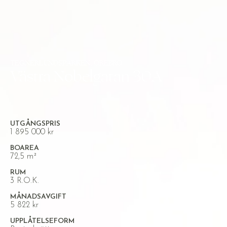
TEGNÉRLUNDSPARKEN, ÖREBRO
Västra Nobelgatan 30A
UTGÅNGSPRIS
1 895 000 kr
BOAREA
72,5 m²
RUM
3 R.O.K.
MÅNADSAVGIFT
5 822 kr
UPPLÅTELSEFORM