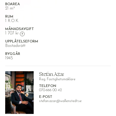
BOAREA
21 m²
RUM
1 R.O.K.
MÅNADSAVGIFT
1 707 kr
UPPLÅTELSEFORM
Bostadsrätt
BYGGÅR
1945
Stefan Azar
Reg. Fastighetsmäklare
TELEFON
070-666 00 42
E-POST
stefan.azar@wallenstedt.se