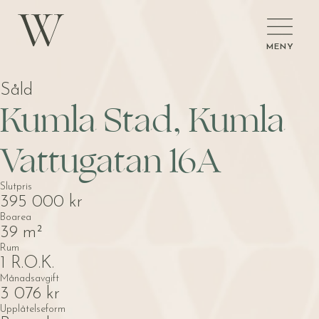
MENY
Såld
Kumla Stad, Kumla
Vattugatan 16A
Slutpris
395 000 kr
Boarea
39 m²
Rum
1 R.O.K.
Månadsavgift
3 076 kr
Upplåtelseform