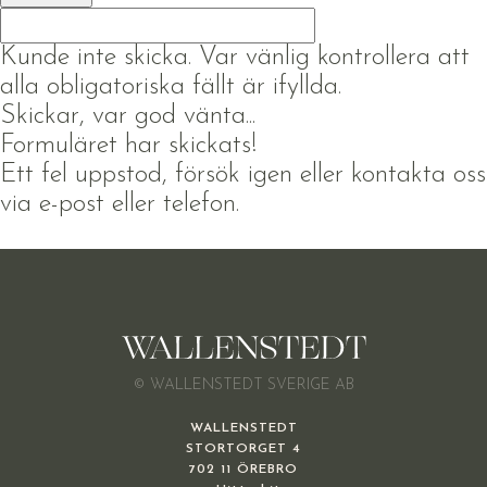
Kunde inte skicka. Var vänlig kontrollera att
alla obligatoriska fällt är ifyllda.
Skickar, var god vänta...
Formuläret har skickats!
Ett fel uppstod, försök igen eller kontakta oss
via e-post eller telefon.
© WALLENSTEDT SVERIGE AB
WALLENSTEDT
STORTORGET 4
702 11 ÖREBRO