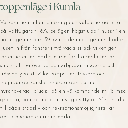
toppenläge i Kumla
Välkommen till en charmig och välplanerad etta
på Vattugatan 16A, belägen högst upp i huset i en
hörnlägenhet om 39 kvm. I denna lägenhet flödar
ljuset in från fönster i två väderstreck vilket ger
lägenheten en härlig atmosfär. Lägenheten är
smakfullt renoverad och erbjuder moderna och
fräscha ytskikt, vilket skapar en trivsam och
inbjudande känsla. Innergården, som är
nyrenoverad, bjuder på en välkomnande miljö med
grönska, boulebana och mysiga sittytor. Med närhet
till både stadsliv och rekreationsmöjligheter är
detta boende en riktig pärla.