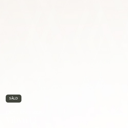
SÅLD
FRÖVI, LINDESBERG
Vibyn 13