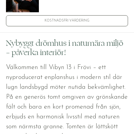
KOSTNADSFRI VÄRDERING
Nybyggt drömhus i naturnära miljö
– påverka interiör!
Välkommen till Vibyn 13 i Frövi – ett
nyproducerat enplanshus i modern stil där
lugn landsbygd möter nutida bekvämlighet.
På en generös tomt omgiven av grönskande
fält och bara en kort promenad från sjön,
erbjuds en harmonisk livsstil med naturen
som närmsta granne. Tomten är lättskött