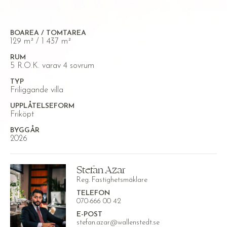
BOAREA / TOMTAREA
129 m² / 1 437 m²
RUM
5 R.O.K. varav 4 sovrum
TYP
Friliggande villa
UPPLÅTELSEFORM
Friköpt
BYGGÅR
2026
Stefan Azar
Reg. Fastighetsmäklare
TELEFON
070-666 00 42
E-POST
stefan.azar@wallenstedt.se