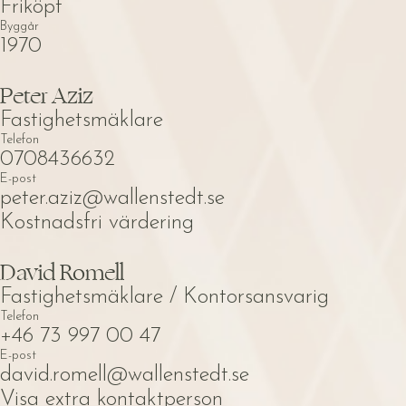
Friköpt
Byggår
1970
Peter Aziz
Fastighetsmäklare
Telefon
0708436632
E-post
peter.aziz@wallenstedt.se
Kostnadsfri värdering
David Romell
Fastighetsmäklare / Kontorsansvarig
Telefon
+46 73 997 00 47
E-post
david.romell@wallenstedt.se
Visa extra kontaktperson