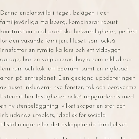
Denna enplansvilla i tegel, belägen i det
familjevänliga Hallsberg, kombinerar robust
konstruktion med praktiska bekvämligheter, perfekt
för den växande familjen. Huset, som också
innefattar en rymlig källare och ett vidbyggt
garage, har en välplanerad boyta som inkluderar
fem rum och kök, ett badrum, samt en inglasad
altan på entréplanet. Den gedigna uppdateringen
av huset inkluderar nya fönster, tak och bergvärme.
Exteriört har fastigheten också uppgraderats med
en ny stenbeläggning, vilket skapar en stor och
inbjudande uteplats, idealisk för sociala
tillställningar eller det avkopplande familjelivet.