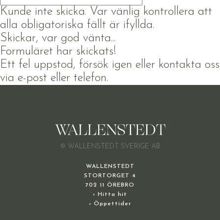
Kunde inte skicka. Var vänlig kontrollera att
alla obligatoriska fällt är ifyllda.
Skickar, var god vänta...
Formuläret har skickats!
Ett fel uppstod, försök igen eller kontakta oss
via e-post eller telefon.
© WALLENSTEDT SVERIGE AB
WALLENSTEDT
STORTORGET 4
702 11 ÖREBRO
› Hitta hit
› Öppettider