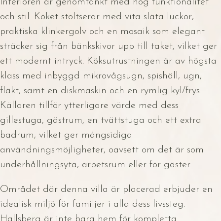
Interiören är genomtänkt med hög funktionalitet
och stil. Köket stoltserar med vita släta luckor,
praktiska klinkergolv och en mosaik som elegant
sträcker sig från bänkskivor upp till taket, vilket ger
ett modernt intryck. Köksutrustningen är av högsta
klass med inbyggd mikrovågsugn, spishäll, ugn,
fläkt, samt en diskmaskin och en rymlig kyl/frys.
Källaren tillför ytterligare värde med dess
gillestuga, gästrum, en tvättstuga och ett extra
badrum, vilket ger mångsidiga
användningsmöjligheter, oavsett om det är som
underhållningsyta, arbetsrum eller för gäster.
Området där denna villa är placerad erbjuder en
idealisk miljö för familjer i alla dess livssteg.
Hallsberg är inte bara hem för kompletta