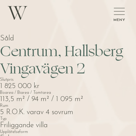
MENY
Såld
Centrum, Hallsberg
Vingavägen 2
Slutpris
1 825 000 kr
Boarea / Biarea / Tomtarea
113,5 m² / 94 m² / 1 095 m²
Rum
5 R.O.K. varav 4 sovrum
Typ
Friliggande villa
Upplåtelseform