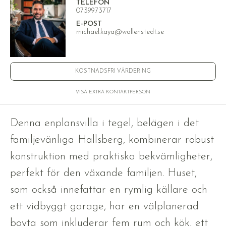
TELEFON
0739973717
E-POST
michael.kaya@wallenstedt.se
KOSTNADSFRI VÄRDERING
VISA EXTRA KONTAKTPERSON
Denna enplansvilla i tegel, belägen i det
familjevänliga Hallsberg, kombinerar robust
konstruktion med praktiska bekvämligheter,
perfekt för den växande familjen. Huset,
som också innefattar en rymlig källare och
ett vidbyggt garage, har en välplanerad
boyta som inkluderar fem rum och kök, ett