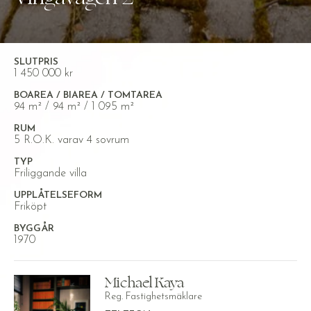
SLUTPRIS
1 450 000 kr
BOAREA / BIAREA / TOMTAREA
94 m² / 94 m² / 1 095 m²
RUM
5 R.O.K. varav 4 sovrum
TYP
Friliggande villa
UPPLÅTELSEFORM
Friköpt
BYGGÅR
1970
Michael Kaya
Reg. Fastighetsmäklare